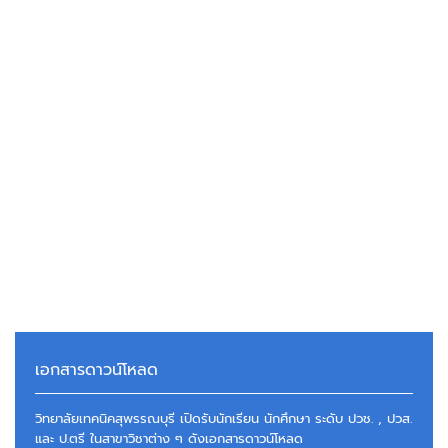
เอกสารดาวน์โหลด
วิทยาลัยเทคนิคสุพรรณบุรี เปิดรับนักเรียน นักศึกษา ระดับ ปวช. , ปวส.
และ ป.ตรี ในสาขาวิชาต่าง ๆ ดังเอกสารดาวน์โหลด