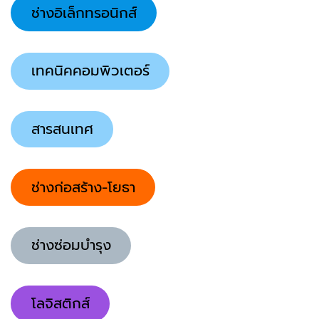
ช่างอิเล็กทรอนิกส์
เทคนิคคอมพิวเตอร์
สารสนเทศ
ช่างก่อสร้าง-โยธา
ช่างซ่อมบำรุง
โลจิสติกส์