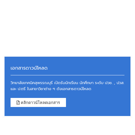
เอกสารดาวน์โหลด
วิทยาลัยเทคนิคสุพรรณบุรี เปิดรับนักเรียน นักศึกษา ระดับ ปวช. , ปวส.
และ ป.ตรี ในสาขาวิชาต่าง ๆ ดังเอกสารดาวน์โหลด
คลิกดาวน์โหลดเอกสาร