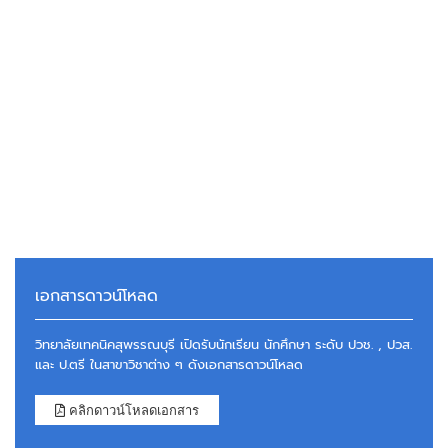
เอกสารดาวน์โหลด
วิทยาลัยเทคนิคสุพรรณบุรี เปิดรับนักเรียน นักศึกษา ระดับ ปวช. , ปวส.
และ ป.ตรี ในสาขาวิชาต่าง ๆ ดังเอกสารดาวน์โหลด
คลิกดาวน์โหลดเอกสาร