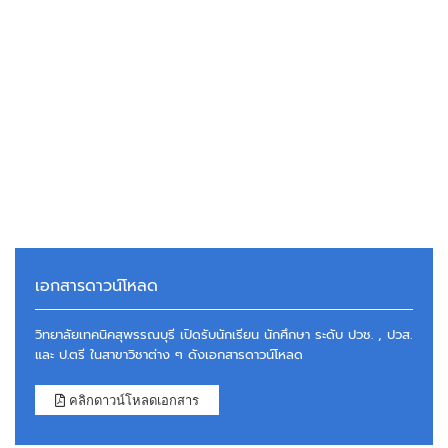
เอกสารดาวน์โหลด
วิทยาลัยเทคนิคสุพรรณบุรี เปิดรับนักเรียน นักศึกษา ระดับ ปวช. , ปวส.
และ ป.ตรี ในสาขาวิชาต่าง ๆ ดังเอกสารดาวน์โหลด
คลิกดาวน์โหลดเอกสาร