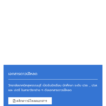
เอกสารดาวน์โหลด
วิทยาลัยเทคนิคสุพรรณบุรี เปิดรับนักเรียน นักศึกษา ระดับ ปวช. , ปวส.
และ ป.ตรี ในสาขาวิชาต่าง ๆ ดังเอกสารดาวน์โหลด
คลิกดาวน์โหลดเอกสาร