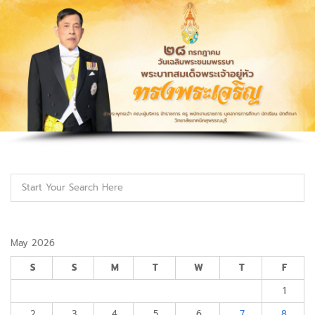
May 2026
S
S
M
T
W
T
F
1
2
3
4
5
6
7
8