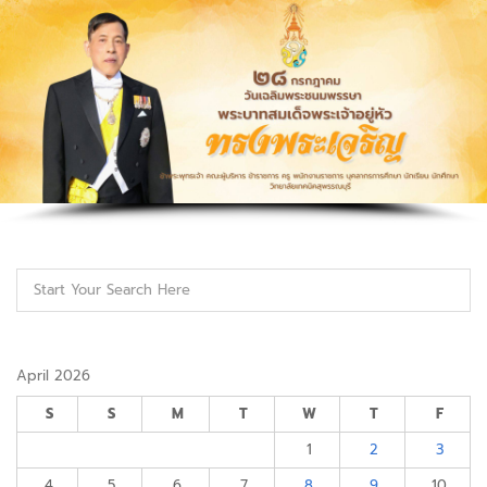
April 2026
S
S
M
T
W
T
F
1
2
3
4
5
6
7
8
9
10