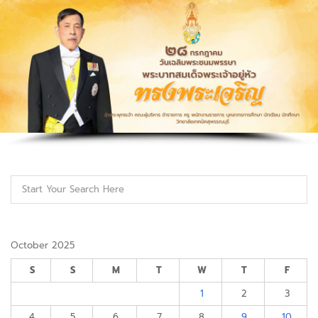
October 2025
S
S
M
T
W
T
F
1
2
3
4
5
6
7
8
9
10