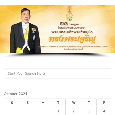
October 2024
S
S
M
T
W
T
F
1
2
3
4