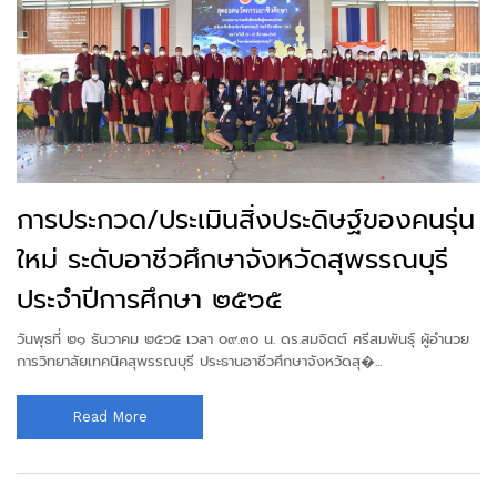
การประกวด/ประเมินสิ่งประดิษฐ์ของคนรุ่น
ใหม่ ระดับอาชีวศึกษาจังหวัดสุพรรณบุรี
ประจำปีการศึกษา ๒๕๖๕
วันพุธที่ ๒๑ ธันวาคม ๒๕๖๕ เวลา ๐๙.๓๐ น. ดร.สมจิตต์ ศรีสมพันธุ์ ผู้อำนวย
การวิทยาลัยเทคนิคสุพรรณบุรี ประธานอาชีวศึกษาจังหวัดสุ�...
Read More