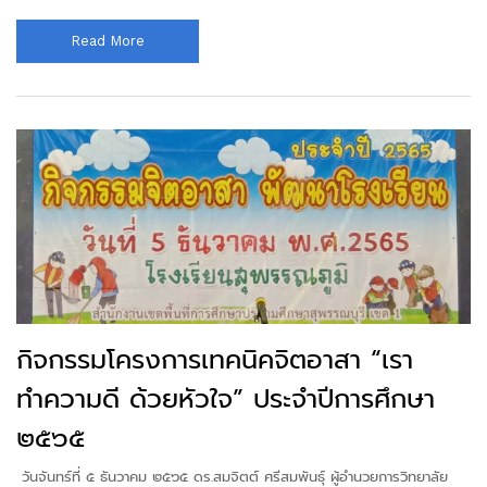
Read More
กิจกรรมโครงการเทคนิคจิตอาสา “เรา
ทำความดี ด้วยหัวใจ” ประจำปีการศึกษา
๒๕๖๕
วันจันทร์ที่ ๕ ธันวาคม ๒๕๖๕ ดร.สมจิตต์ ศรีสมพันธุ์ ผู้อำนวยการวิทยาลัย