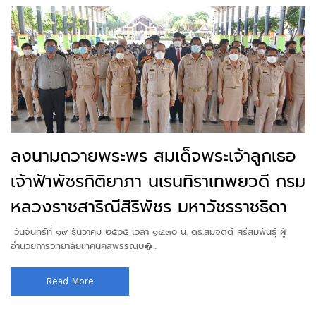
ลงนามถวายพระพร สมเด็จพระเจ้าลูกเธอ
เจ้าฟ้าพัชรกิติยาภา นเรนทิราเทพยวดี กรม
หลวงราชสาริณีสิริพัชร มหาวัชรราชธิดา
วันจันทร์ที่ ๑๙ ธันวาคม ๒๕๖๕ เวลา ๑๔.๓๐ น. ดร.สมจิตต์ ศรีสมพันธุ์ ผู้
อำนวยการวิทยาลัยเทคนิคสุพรรณบ�...
Read More