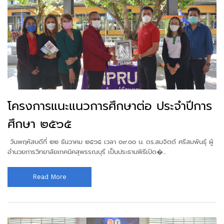
โครงการแนะแนวการศึกษาต่อ ประจำปีการ
ศึกษา ๒๕๖๕
วันพฤหัสบดีที่ ๒๒ ธันวาคม ๒๕๖๕ เวลา ๐๙.๐๐ น. ดร.สมจิตต์ ศรีสมพันธุ์ ผู้
อำนวยการวิทยาลัยเทคนิคสุพรรณบุรี เป็นประธานพิธีเปิด�...
Read More