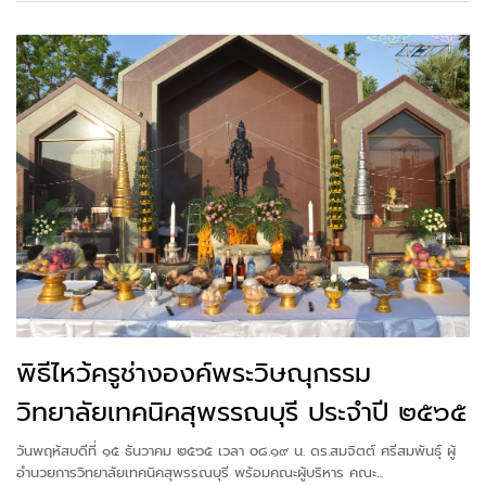
พิธีไหว้ครูช่างองค์พระวิษณุกรรม
วิทยาลัยเทคนิคสุพรรณบุรี ประจำปี ๒๕๖๕
วันพฤหัสบดีที่ ๑๕ ธันวาคม ๒๕๖๕ เวลา ๐๘.๑๙ น. ดร.สมจิตต์ ศรีสมพันธุ์ ผู้
อำนวยการวิทยาลัยเทคนิคสุพรรณบุรี พร้อมคณะผู้บริหาร คณะ...