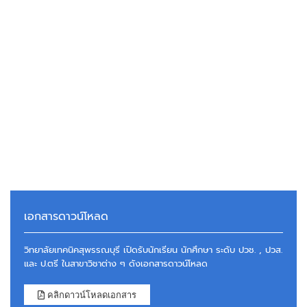
เอกสารดาวน์โหลด
วิทยาลัยเทคนิคสุพรรณบุรี เปิดรับนักเรียน นักศึกษา ระดับ ปวช. , ปวส.
และ ป.ตรี ในสาขาวิชาต่าง ๆ ดังเอกสารดาวน์โหลด
คลิกดาวน์โหลดเอกสาร