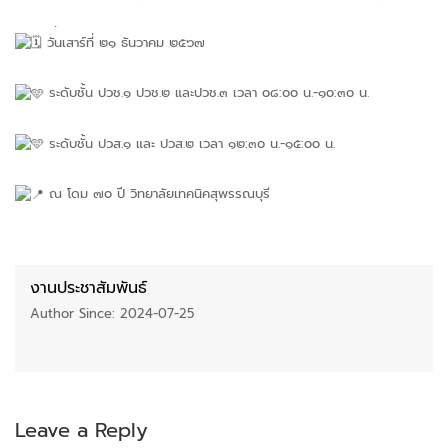
วันเสาร์ที่ ๒๑ ธันวาคม ๒๕๖๗
ระดับชั้น ปวช.๑ ปวช.๒ และปวช.๓ เวลา o๘:oo น.-๑o:๓o น.
ระดับชั้น ปวส.๑ และ ปวส.๒ เวลา ๑๒:๓o น.-๑๕:oo น.
ณ โดม ๗o ปี วิทยาลัยเทคนิคสุพรรณบุรี
งานประชาสัมพันธ์
Author Since: 2024-07-25
Leave a Reply