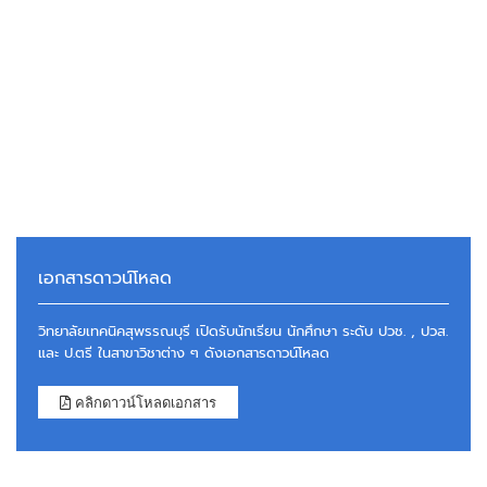
เอกสารดาวน์โหลด
วิทยาลัยเทคนิคสุพรรณบุรี เปิดรับนักเรียน นักศึกษา ระดับ ปวช. , ปวส.
และ ป.ตรี ในสาขาวิชาต่าง ๆ ดังเอกสารดาวน์โหลด
คลิกดาวน์โหลดเอกสาร