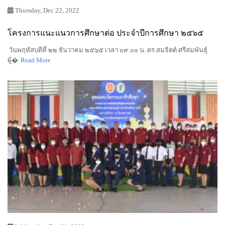
Thursday, Dec 22, 2022
โครงการแนะแนวการศึกษาต่อ ประจำปีการศึกษา ๒๕๖๕
วันพฤหัสบดีที่ ๒๒ ธันวาคม ๒๕๖๕ เวลา ๐๙.๐๐ น. ดร.สมจิตต์ ศรีสมพันธุ์
ผู้�
Read More