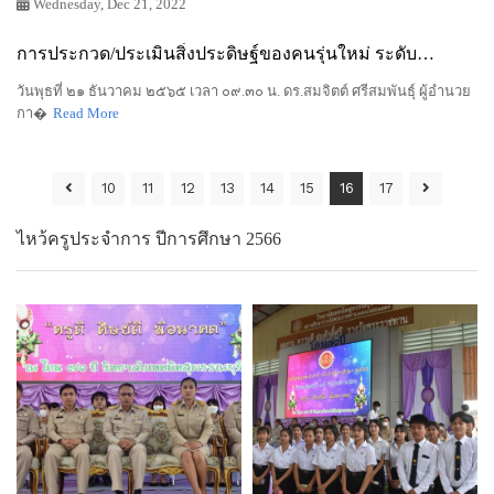
Wednesday, Dec 21, 2022
การประกวด/ประเมินสิ่งประดิษฐ์ของคนรุ่นใหม่ ระดับ
อาชีวศึกษาจังหวัดสุพรรณบุรี ประจำปีการศึกษา ๒๕๖๕
วันพุธที่ ๒๑ ธันวาคม ๒๕๖๕ เวลา ๐๙.๓๐ น. ดร.สมจิตต์ ศรีสมพันธุ์ ผู้อำนวย
กา�
Read More
10
11
12
13
14
15
16
17
ไหว้ครูประจำการ ปีการศึกษา 2566