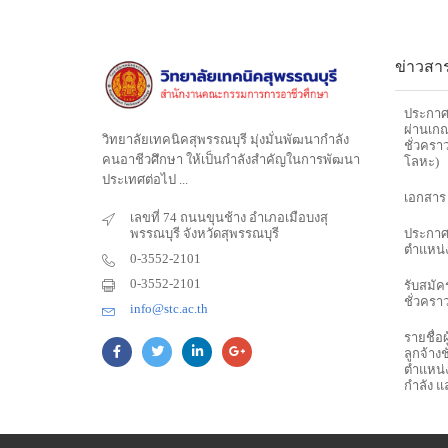
ข่าวสาร
ประกาศว
ผ่านเกณ
วิทยาลัยเทคนิคสุพรรณบุรี มุ่งมั่นพัฒนากำลัง
ชั่วครา
คนอาชีวศึกษา ให้เป็นกำลังสำคัญในการพัฒนา
โลหะ)
ประเทศต่อไป ...
เอกสาร
เลขที่ 74 ถนนขุนช้าง อำเภอเมือบงสุ
พรรณบุรี จังหวัดสุพรรณบุรี
ประกาศร
ตำแหน่ง
0-3552-2101
0-3552-2101
รับสมัคร
ชั่วครา
info@stc.ac.th
รายชื่อผ
ลูกจ้าง
ตำแหน่ง
กำลัง แ