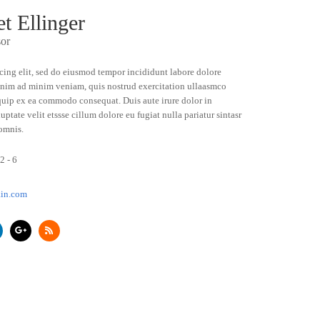
t Ellinger
sor
cing elit, sed do eiusmod tempor incididunt labore dolore
enim ad minim veniam, quis nostrud exercitation ullaasmco
liquip ex ea commodo consequat. Duis aute irure dolor in
uptate velit etssse cillum dolore eu fugiat nulla pariatur sintasr
omnis.
2 - 6
in.com