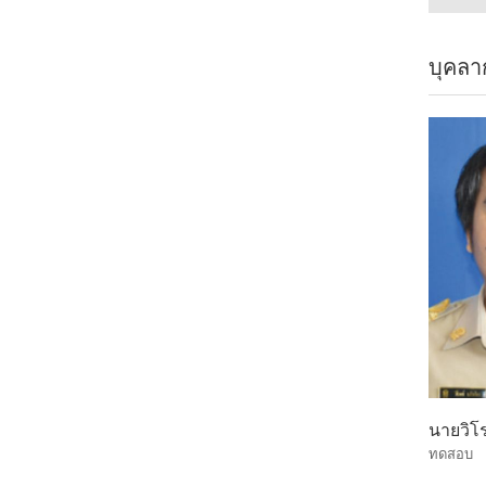
บุคลา
se Travis
Maragaret Ellinger
t Professor
Assistant Professor
นายวิโร
ทดสอบ