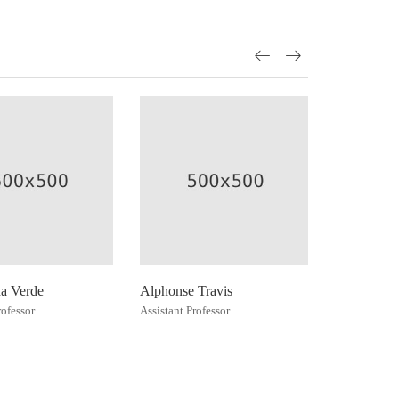
na Verde
Alphonse Travis
Maragaret 
rofessor
Assistant Professor
Assistant Pro